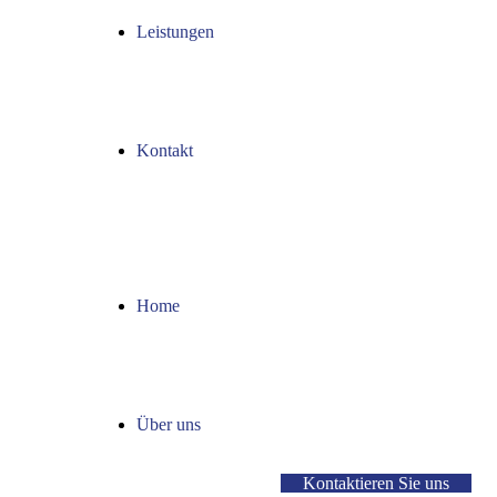
Leistungen
Kontakt
Home
Über uns
K
o
n
t
a
k
t
i
e
r
e
n
S
i
e
u
n
s